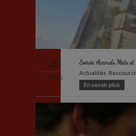
30
Soirée Accords Mets e
Actualités
,
Raccourci
JAN 25
En savoir plus