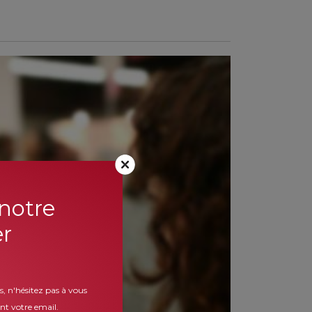
 notre
er
s, n'hésitez pas à vous
ant votre email.