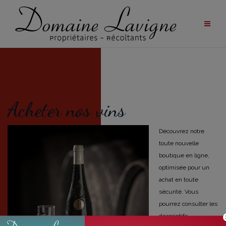
Aller
au
contenu
Acheter nos vins
Découvrez notre
toute nouvelle
boutique en ligne,
optimisée pour un
achat en toute
sécurité.
Vous
pourrez consulter les
descriptifs