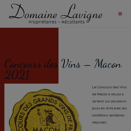
Aller
au
contenu
Concours des Vins – Macon
2021
Le Concours des Vins
de Macon a réussi à
se tenir sur plusieurs
jours en Avril avec les
conditions sanitaires
requises.