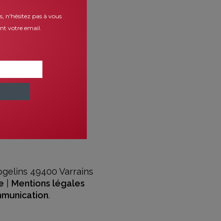
s, n'hésitez pas à vous
ant votre email.
ogelins 49400 Varrains
e
|
Mentions légales
mmunication
.