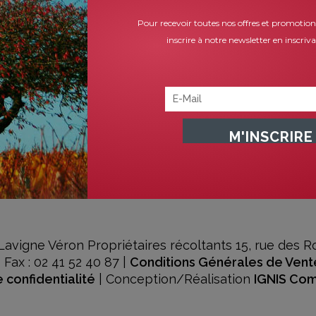
Pour recevoir toutes nos offres et promotion
inscrire à notre newsletter en inscriv
igne Véron Propriétaires récoltants 15, rue des R
- Fax : 02 41 52 40 87 |
Conditions Générales de Vent
e confidentialité
| Conception/Réalisation
IGNIS Co