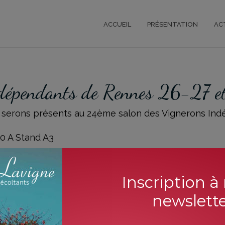
ACCUEIL
PRÉSENTATION
AC
ndépendants de Rennes 26-27 e
 serons présents au 24ème salon des Vignerons In
10 A Stand A3
ie Gautrais – 35170 BRUZ
Inscription à
newslett